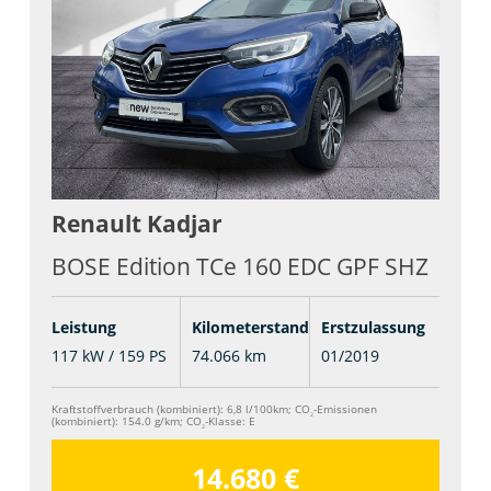
Renault
Kadjar
BOSE Edition TCe 160 EDC GPF SHZ
Leistung
Kilometerstand
Erstzulassung
117 kW / 159 PS
74.066 km
01/2019
Kraftstoffverbrauch (kombiniert):
6,8 l/100km
;
CO
-Emissionen
2
(kombiniert):
154.0 g/km
;
CO
-Klasse:
E
2
14.680 €