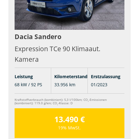
Dacia
Sandero
Expression TCe 90 Klimaaut.
Kamera
Leistung
Kilometerstand
Erstzulassung
68 kW / 92 PS
33.956 km
01/2023
Kraftstoffverbrauch (kombiniert):
5,3 l/100km
;
CO
-Emissionen
2
(kombiniert):
119.0 g/km
;
CO
-Klasse:
D
2
13.490 €
19% MwSt.