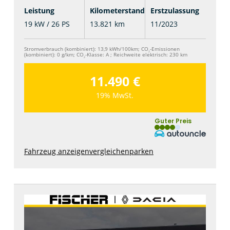
Leistung
Kilometerstand
Erstzulassung
19 kW / 26 PS
13.821 km
11/2023
Stromverbrauch (kombiniert):
13,9 kWh/100km
;
CO
-Emissionen
2
(kombiniert):
0 g/km
;
CO
-Klasse:
A
;
Reichweite elektrisch:
230 km
2
11.490 €
19% MwSt.
Guter Preis
Fahrzeug anzeigen
vergleichen
parken