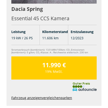
Dacia
Spring
Essential 45 CCS Kamera
Leistung
Kilometerstand
Erstzulassung
19 kW / 26 PS
11.606 km
12/2023
Stromverbrauch (kombiniert):
13,9 kWh/100km
;
CO
-Emissionen
2
(kombiniert):
0 g/km
;
CO
-Klasse:
A
;
Reichweite elektrisch:
230 km
2
11.990 €
19% MwSt.
Guter Preis
Fahrzeug anzeigen
vergleichen
parken