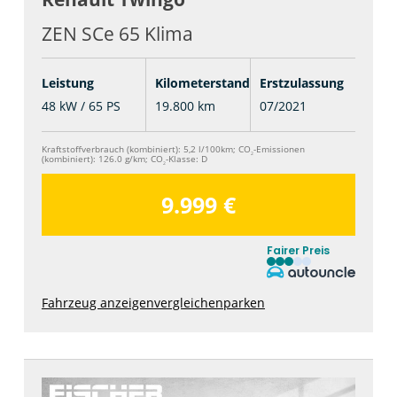
ZEN SCe 65 Klima
Leistung
Kilometerstand
Erstzulassung
48 kW / 65 PS
19.800 km
07/2021
Kraftstoffverbrauch (kombiniert):
5,2 l/100km
;
CO
-Emissionen
2
(kombiniert):
126.0 g/km
;
CO
-Klasse:
D
2
9.999 €
Fairer Preis
Fahrzeug anzeigen
vergleichen
parken