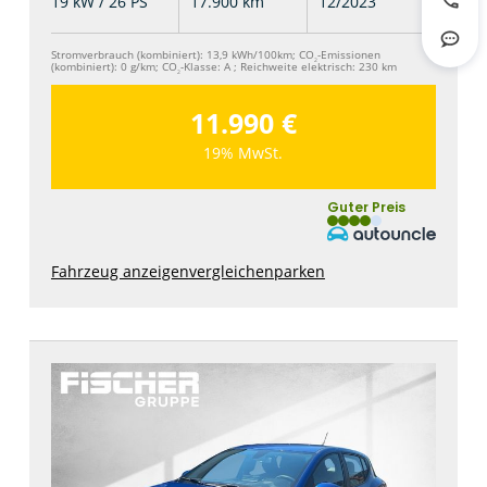
19 kW / 26 PS
17.900 km
12/2023
Jetzt
Rout
Stromverbrauch (kombiniert):
13,9 kWh/100km
;
CO
-Emissionen
2
(kombiniert):
0 g/km
;
CO
-Klasse:
A
;
Reichweite elektrisch:
230 km
2
11.990 €
19% MwSt.
Guter Preis
Fahrzeug anzeigen
vergleichen
parken