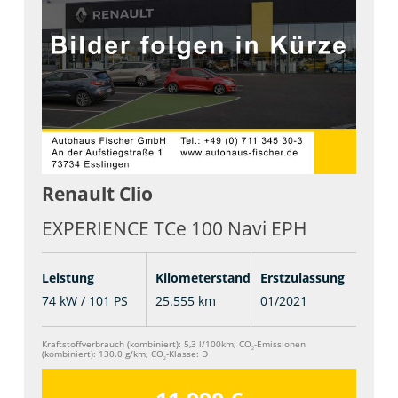
Renault
Clio
EXPERIENCE TCe 100 Navi EPH
Leistung
Kilometerstand
Erstzulassung
74 kW / 101 PS
25.555 km
01/2021
Kraftstoffverbrauch (kombiniert):
5,3 l/100km
;
CO
-Emissionen
2
(kombiniert):
130.0 g/km
;
CO
-Klasse:
D
2