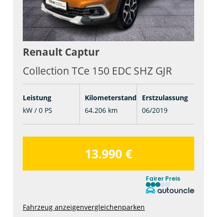
Renault
Captur
Collection TCe 150 EDC SHZ GJR
Leistung
Kilometerstand
Erstzulassung
kW / 0 PS
64.206 km
06/2019
13.990 €
Fairer Preis
Fahrzeug anzeigen
vergleichen
parken