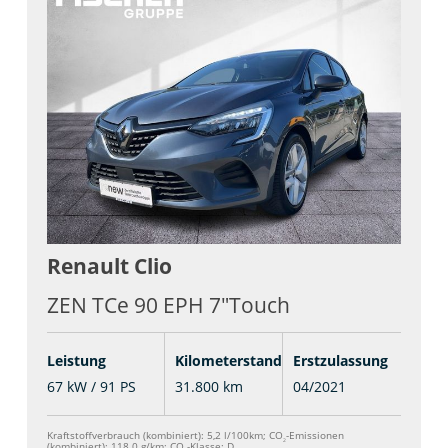
Renault
Clio
ZEN TCe 90 EPH 7"Touch
Leistung
Kilometerstand
Erstzulassung
67 kW / 91 PS
31.800 km
04/2021
Kraftstoffverbrauch (kombiniert):
5,2 l/100km
;
CO
-Emissionen
2
(kombiniert):
118.0 g/km
;
CO
-Klasse:
D