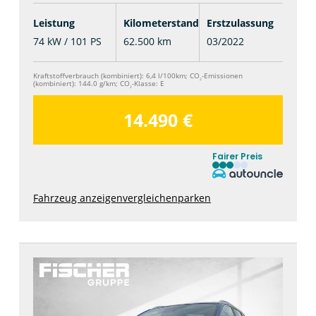
Leistung
Kilometerstand
Erstzulassung
74 kW / 101 PS
62.500 km
03/2022
Kraftstoffverbrauch (kombiniert):
6,4 l/100km
;
CO
-Emissionen
2
(kombiniert):
144.0 g/km
;
CO
-Klasse:
E
2
14.490 €
Fairer Preis
Fahrzeug anzeigen
vergleichen
parken