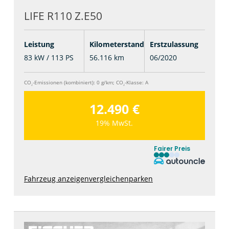
LIFE R110 Z.E50
Leistung
Kilometerstand
Erstzulassung
83 kW / 113 PS
56.116 km
06/2020
CO
-Emissionen (kombiniert):
0 g/km
;
CO
-Klasse:
A
2
2
12.490 €
19% MwSt.
Fairer Preis
Fahrzeug anzeigen
vergleichen
parken