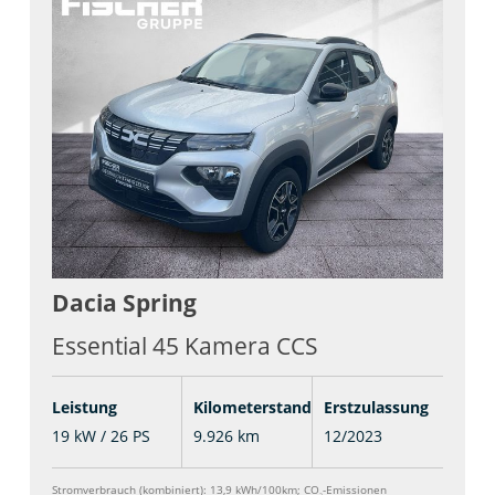
Dacia
Spring
Essential 45 Kamera CCS
Leistung
Kilometerstand
Erstzulassung
19 kW / 26 PS
9.926 km
12/2023
Stromverbrauch (kombiniert):
13,9 kWh/100km
;
CO
-Emissionen
2