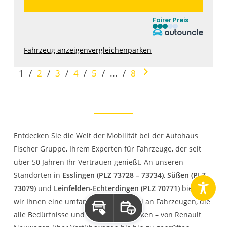
Fairer Preis
Fahrzeug anzeigen
vergleichen
parken
1
/
2
/
3
/
4
/
5
/
...
/
8
Entdecken Sie die Welt der Mobilität bei der Autohaus
Fischer Gruppe, Ihrem Experten für Fahrzeuge, der seit
über 50 Jahren Ihr Vertrauen genießt. An unseren
Standorten in
Esslingen (PLZ 73728 – 73734)
,
Süßen (PLZ
73079)
und
Leinfelden-Echterdingen (PLZ 70771)
bieten
wir Ihnen eine umfangreiche Auswahl an Fahrzeugen, die
Inzahlungnahme
Probefahrt
alle Bedürfnisse und Wünsche abdecken – von Renault