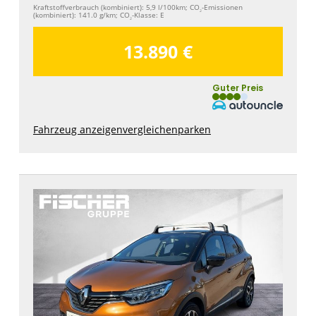
Kraftstoffverbrauch (kombiniert):
5,9 l/100km
;
CO
-Emissionen
2
(kombiniert):
141.0 g/km
;
CO
-Klasse:
E
2
13.890 €
Guter Preis
Fahrzeug anzeigen
vergleichen
parken