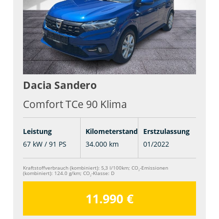
Dacia
Sandero
Comfort TCe 90 Klima
Leistung
Kilometerstand
Erstzulassung
67 kW / 91 PS
34.000 km
01/2022
Kraftstoffverbrauch (kombiniert):
5,3 l/100km
;
CO
-Emissionen
2
(kombiniert):
124.0 g/km
;
CO
-Klasse:
D
2
11.990 €