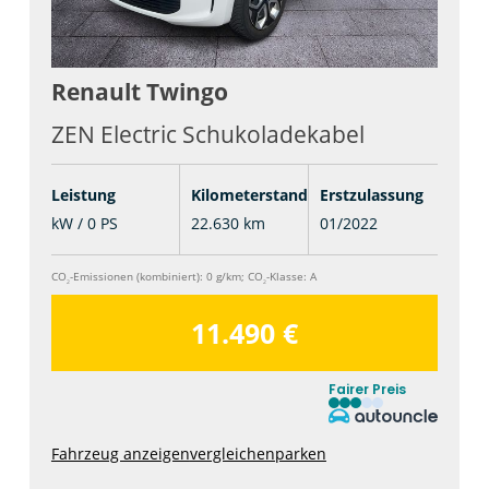
Renault
Twingo
ZEN Electric Schukoladekabel
Leistung
Kilometerstand
Erstzulassung
kW / 0 PS
22.630 km
01/2022
CO
-Emissionen (kombiniert):
0 g/km
;
CO
-Klasse:
A
2
2
11.490 €
Fairer Preis
Fahrzeug anzeigen
vergleichen
parken