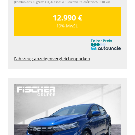
(kombiniert):
0 g/km
;
CO
-Klasse:
A
;
Reichweite elektrisch:
230 km
2
12.990 €
19% MwSt.
Fairer Preis
Fahrzeug anzeigen
vergleichen
parken