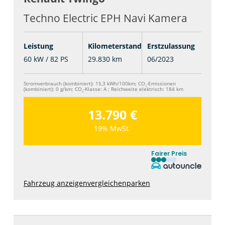
Techno Electric EPH Navi Kamera
Leistung
Kilometerstand
Erstzulassung
60 kW / 82 PS
29.830 km
06/2023
Stromverbrauch (kombiniert):
15,3 kWh/100km
;
CO
-Emissionen
2
(kombiniert):
0 g/km
;
CO
-Klasse:
A
;
Reichweite elektrisch:
184 km
2
13.790 €
19% MwSt.
Fairer Preis
Fahrzeug anzeigen
vergleichen
parken