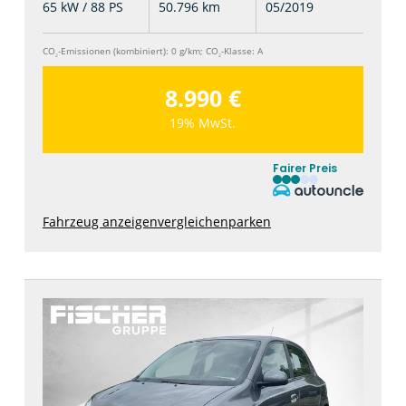
65 kW / 88 PS
50.796 km
05/2019
CO
-Emissionen (kombiniert):
0 g/km
;
CO
-Klasse:
A
2
2
8.990 €
19% MwSt.
Fairer Preis
Fahrzeug anzeigen
vergleichen
parken