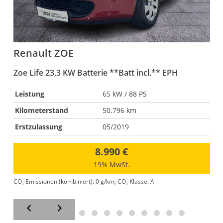
Renault
ZOE
Zoe Life 23,3 KW Batterie **Batt incl.** EPH
I
Leistung
65 kW / 88 PS
Kilometerstand
50.796 km
Erstzulassung
05/2019
8.990 €
19% MwSt.
CO
-Emissionen (kombiniert):
0 g/km
;
CO
-Klasse:
A
2
2