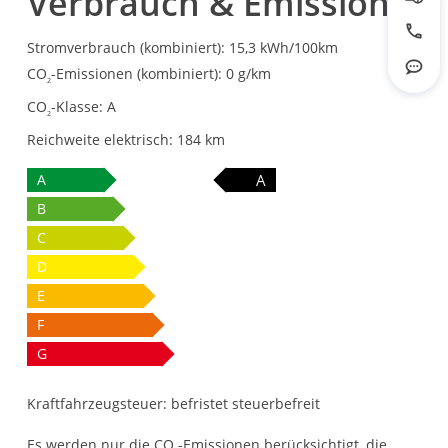
Verbrauch & Emission
Prob
Jetzt
Stromverbrauch (kombiniert):
15,3 kWh/100km
CO
-Emissionen (kombiniert):
0 g/km
Rout
2
CO
-Klasse:
A
2
Reichweite elektrisch:
184 km
A
A
B
C
D
E
F
G
Kraftfahrzeugsteuer:
befristet steuerbefreit
Es werden nur die CO
-Emissionen berücksichtigt, die