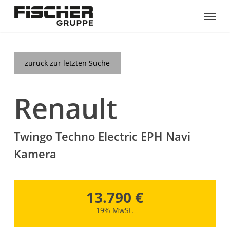
Skip
Menu
to
main
content
zurück zur letzten Suche
Renault
Twingo Techno Electric EPH Navi
Kamera
13.790 €
19% MwSt.